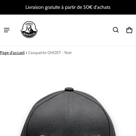
Livraison gratuite à partir de 50€ d'achats
Pan
0 i
Page d'accueil
Casquette GHOST - Noir
mation de produit