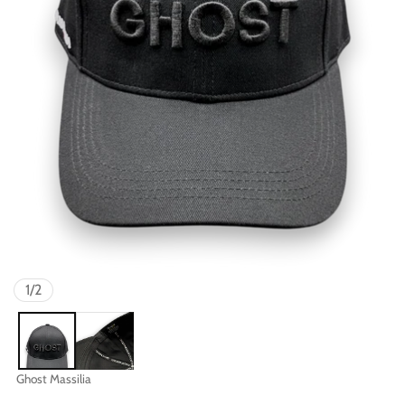
de
1
/
2
Fournisseur
Ghost Massilia