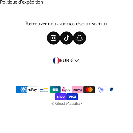
Politique d'expédition
Retrouver nous sur nos réseaux sociaux
Pays/région
EUR €
Méthodes de payement
©
Ghost Massilia
•