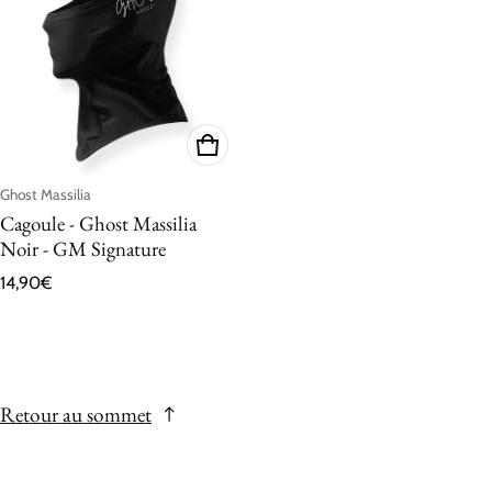
Fournisseur
Ghost Massilia
Cagoule - Ghost Massilia
Noir - GM Signature
Prix ​​régulier
14,90€
Retour au sommet